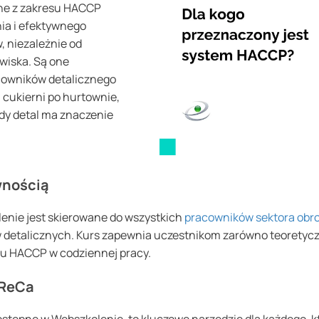
ne z zakresu HACCP
nia i efektywnego
 niezależnie od
wiska. Są one
cowników detalicznego
i cukierni po hurtownie,
ażdy detal ma znaczenie
wnością
enie jest skierowane do wszystkich
pracowników sektora obr
w detalicznych. Kurs zapewnia uczestnikom zarówno teoretycz
u HACCP w codziennej pracy.
oReCa