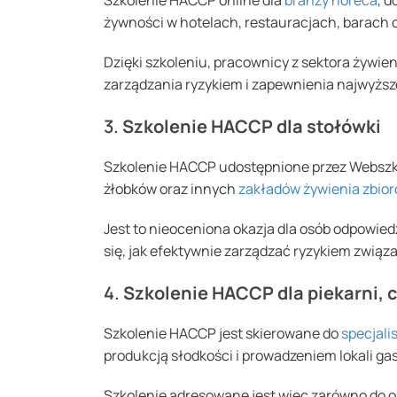
Szkolenie HACCP online dla
branży horeca
, 
żywności w hotelach, restauracjach, barach 
Dzięki szkoleniu, pracownicy z sektora żywi
zarządzania ryzykiem i zapewnienia najwyższ
3.
Szkolenie HACCP dla stołówki
Szkolenie HACCP udostępnione przez Webszkol
żłobków oraz innych
zakładów żywienia zbio
Jest to nieoceniona okazja dla osób odpowie
się, jak efektywnie zarządzać ryzykiem związ
4.
Szkolenie HACCP dla piekarni, c
Szkolenie HACCP jest skierowane do
specjali
produkcją słodkości i prowadzeniem lokali g
Szkolenie adresowane jest więc zarówno do o