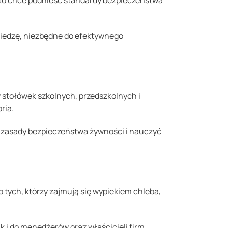
 kto chce podnieść standardy bezpieczeństwa
wiedzę, niezbędne do efektywnego
 stołówek szkolnych, przedszkolnych i
ria.
ć zasady bezpieczeństwa żywności i nauczyć
o tych, którzy zajmują się wypiekiem chleba,
i do menedżerów oraz właścicieli firm,