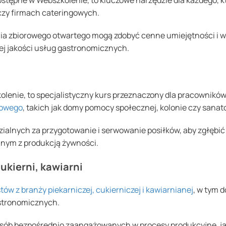
dostępne w Webszkolenie, to kluczowe narzędzie dla każdego,
czy firmach cateringowych.
enia zbiorowego otwartego mogą zdobyć cenne umiejętności i 
ej jakości usług gastronomicznych.
enie, to specjalistyczny kurs przeznaczony dla pracowników
rowego
, takich jak domy pomocy społecznej, kolonie czy sanato
dzialnych za przygotowanie i serwowanie posiłków, aby zgłębi
anym z produkcją żywności.
ukierni, kawiarni
stów z branży piekarniczej, cukierniczej i kawiarnianej
, w tym d
astronomicznych.
sób bezpośrednio zaangażowanych w procesy produkcyjne, jak 