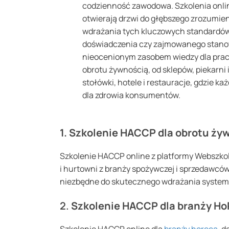
codzienność zawodowa. Szkolenia onli
otwierają drzwi do głębszego zrozumie
wdrażania tych kluczowych standardów,
doświadczenia czy zajmowanego stano
nieocenionym zasobem wiedzy dla pra
obrotu żywnością, od sklepów, piekarni 
stołówki, hotele i restauracje, gdzie k
dla zdrowia konsumentów.
1. Szkolenie HACCP dla obrotu ży
Szkolenie HACCP online z platformy Webszkol
i hurtowni z branży spożywczej i sprzedawcó
niezbędne do skutecznego wdrażania system
2.
Szkolenie HACCP dla branży H